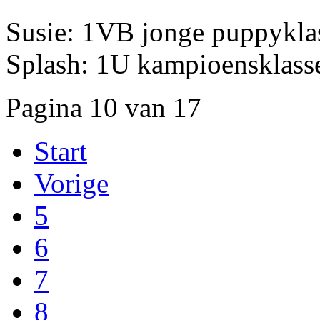
Susie: 1VB jonge puppykla
Splash: 1U kampioensklass
Pagina 10 van 17
Start
Vorige
5
6
7
8