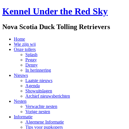
Kennel Under the Red Sky
Nova Scotia Duck Tolling Retrievers
Home
Wie zijn wij
Onze tollers
Splash
Peggy
Denny
In herinnering
Nieuws
Laatste nieuws
Agenda
Showuitslagen
Archief nieuwsberichten
Nesten
Verwachte nesten
Vorige nesten
Informatie
Algemene Informatie
Tips voor pupkopers