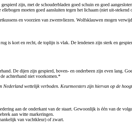
d gespierd zijn, met de schouderbladen goed schuin en goed aangeslote
e ellebogen moeten goed aansluiten tegen het lichaam (niet uit-steken
voetkussens en voorzien van zwemvliezen. Wolfsklauwen mogen verwijd
rug is kort en recht, de toplijn is vlak. De lendenen zijn sterk en ges
hand. De dijen zijn gespierd, boven- en onderbeen zijn even lang. Goed
 de achterhand niet voorkomen.*
in Nederland wettelijk verboden. Keurmeesters zijn hiervan op de hoog
vedering aan de onderkant van de staart. Gewoonlijk is één van de volge
gebrek aan witte markeringen.
hankelijk van vachtkleur) of zwart.