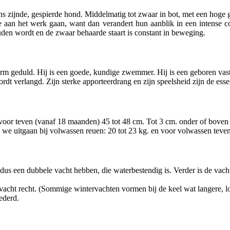
ns zijnde, gespierde hond. Middelmatig tot zwaar in bot, met een hoge 
t ze aan het werk gaan, want dan verandert hun aanblik in een intense 
houden wordt en de zwaar behaarde staart is constant in beweging.
enorm geduld. Hij is een goede, kundige zwemmer. Hij is een geboren vas
wordt verlangd. Zijn sterke apporteerdrang en zijn speelsheid zijn de es
 voor teven (vanaf 18 maanden) 45 tot 48 cm. Tot 3 cm. onder of bove
n we uitgaan bij volwassen reuen: 20 tot 23 kg. en voor volwassen teven
 dus een dubbele vacht hebben, die waterbestendig is. Verder is de vac
vacht recht. (Sommige wintervachten vormen bij de keel wat langere, los
vederd.