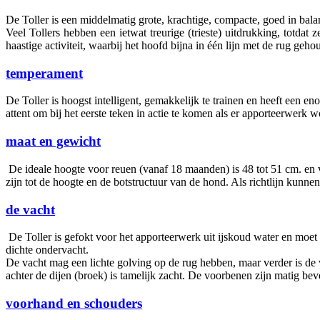
De Toller is een middelmatig grote, krachtige, compacte, goed in bala
Veel Tollers hebben een ietwat treurige (trieste) uitdrukking, totda
haastige activiteit, waarbij het hoofd bijna in één lijn met de rug ge
temperament
De Toller is hoogst intelligent, gemakkelijk te trainen en heeft een 
attent om bij het eerste teken in actie te komen als er apporteerwerk 
maat en gewicht
De ideale hoogte voor reuen (vanaf 18 maanden) is 48 tot 51 cm. en
zijn tot de hoogte en de botstructuur van de hond. Als richtlijn kunne
de vacht
De Toller is gefokt voor het apporteerwerk uit ijskoud water en moet
dichte ondervacht.
De vacht mag een lichte golving op de rug hebben, maar verder is de 
achter de dijen (broek) is tamelijk zacht. De voorbenen zijn matig be
voorhand en schouders