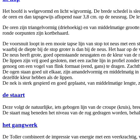
Het hoofd is welgevormd en licht wigvormig. De brede schedel is slec
de oren en dan tapsgewijs aflopend naar 3,8 cm. op de neusrug. De le
De oren zijn triangelvormig (driehoekig) en van middelmatige grootte.
ronde oorpunten zijn kortbehaard.
De voorsnuit loopt in een mooie tapse lijn van stop tot neus met een 
waarbij de diepte bij de stop groter is dan bij de neus. Het haar op de v
De neus heeft grote, goed openstaande neusgaten en de kleur van de ne
De lippen zijn vrij goed gesloten, met een zachte lijn in profiel zonde
genoeg om een vogel van flink formaat (eend, gans) te dragen. Zachth
De ogen staan goed uit elkaar, zijn amandelvormig en middelmatig in g
dezelfde kleur hebben als de lippen.
De nek is sterk gespierd en goed geplaatst, van middelmatige lengte,
de staart
Deze volgt de natuurlijke, iets gebogen lijn van de croupe (kruis), bre
De staart mag beneden het niveau van de rug gedragen worden, behalve
het gangwerk
De Toller combineert de impressie van energie met een veerkrachtig, 