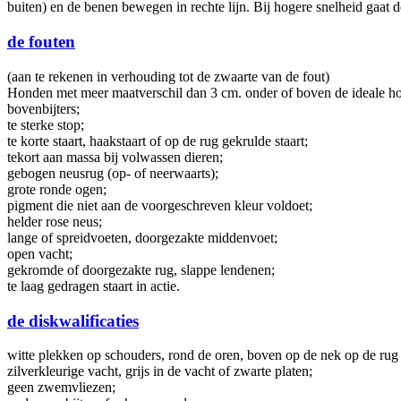
buiten) en de benen bewegen in rechte lijn. Bij hogere snelheid gaat de
de fouten
(aan te rekenen in verhouding tot de zwaarte van de fout)
Honden met meer maatverschil dan 3 cm. onder of boven de ideale ho
bovenbijters;
te sterke stop;
te korte staart, haakstaart of op de rug gekrulde staart;
tekort aan massa bij volwassen dieren;
gebogen neusrug (op- of neerwaarts);
grote ronde ogen;
pigment die niet aan de voorgeschreven kleur voldoet;
helder rose neus;
lange of spreidvoeten, doorgezakte middenvoet;
open vacht;
gekromde of doorgezakte rug, slappe lendenen;
te laag gedragen staart in actie.
de diskwalificaties
witte plekken op schouders, rond de oren, boven op de nek op de rug 
zilverkleurige vacht, grijs in de vacht of zwarte platen;
geen zwemvliezen;