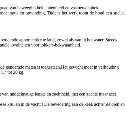
graad van beweeglijkheid, attentheid en vastberadenheid.
concentratie en opwinding. Tijdens het werk toont de hond een snelle,
thoudende apporteerder te land, zowel als vanuit het water. Steeds
sentiële kwaliteiten voor lokkers-bekwaamheid.
n de genoemde maten is toegestaan.Het gewicht moet in verhouding
 17 tot 20 kg.
ht van middelmatige lengte en zachtheid, met een zachte maar zeer
se krullen in de vacht.) De bevedering aan de keel, achter de oren en