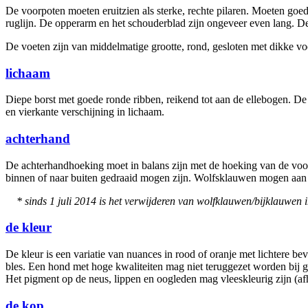
De voorpoten moeten eruitzien als sterke, rechte pilaren. Moeten goe
ruglijn. De opperarm en het schouderblad zijn ongeveer even lang. D
De voeten zijn van middelmatige grootte, rond, gesloten met dikke 
lichaam
Diepe borst met goede ronde ribben, reikend tot aan de ellebogen. De 
en vierkante verschijning in lichaam.
achterhand
De achterhandhoeking moet in balans zijn met de hoeking van de voor
binnen of naar buiten gedraaid mogen zijn. Wolfsklauwen mogen aan
* sinds 1 juli 2014 is het verwijderen van wolfklauwen/bijklauwen 
de kleur
De kleur is een variatie van nuances in rood of oranje met lichtere be
bles. Een hond met hoge kwaliteiten mag niet teruggezet worden bij 
Het pigment op de neus, lippen en oogleden mag vleeskleurig zijn (af
de kop