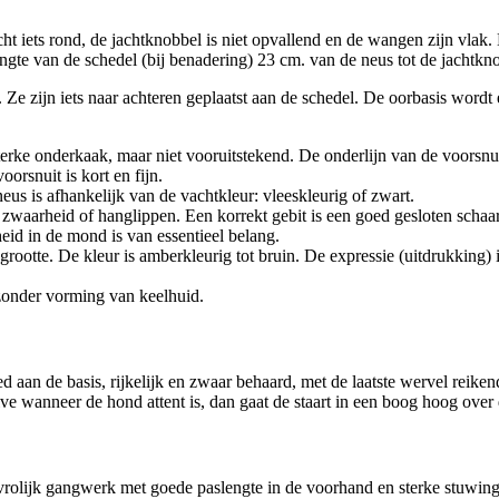
ht iets rond, de jachtknobbel is niet opvallend en de wangen zijn vlak
ngte van de schedel (bij benadering) 23 cm. van de neus tot de jachtkno
 Ze zijn iets naar achteren geplaatst aan de schedel. De oorbasis wordt
sterke onderkaak, maar niet vooruitstekend. De onderlijn van de voorsnu
oorsnuit is kort en fijn.
us is afhankelijk van de vachtkleur: vleeskleurig of zwart.
r zwaarheid of hanglippen. Een korrekt gebit is een goed gesloten schaarg
eid in de mond is van essentieel belang.
rootte. De kleur is amberkleurig tot bruin. De expressie (uitdrukking)
 zonder vorming van keelhuid.
ed aan de basis, rijkelijk en zwaar behaard, met de laatste wervel reike
 wanneer de hond attent is, dan gaat de staart in een boog hoog over d
vrolijk gangwerk met goede paslengte in de voorhand en sterke stuwing 