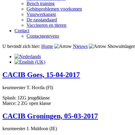
Bench training
Gebitsproblemen voorkomen
Vuurwerkangst
De rasstandaard
Vaccineren en titeren
Contact
Contactgegevens
U bevindt zich hier:
Home
Nieuws
Showuitslage
CACIB Goes, 15-04-2017
keurmeester T. Hovila (FI)
Splash: 1ZG jeugdklasse
Maece: 2 ZG open klasse
CACIB Groningen, 05-03-2017
keurmeester J. Muldoon (IE)