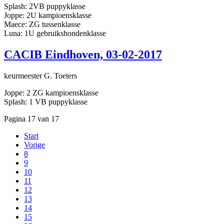
Splash: 2VB puppyklasse
Joppe: 2U kampioensklasse
Maece: ZG tussenklasse
Luna: 1U gebruikshondenklasse
CACIB Eindhoven, 03-02-2017
keurmeester G. Toeters
Joppe: 2 ZG kampioensklasse
Splash: 1 VB puppyklasse
Pagina 17 van 17
Start
Vorige
8
9
10
11
12
13
14
15