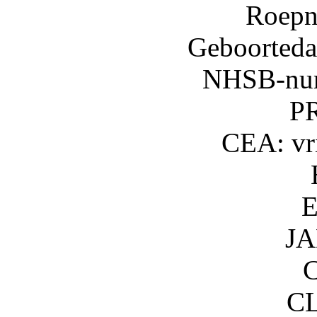
Roepn
Geboorteda
NHSB-nu
PR
CEA: vri
E
JA
C
CL