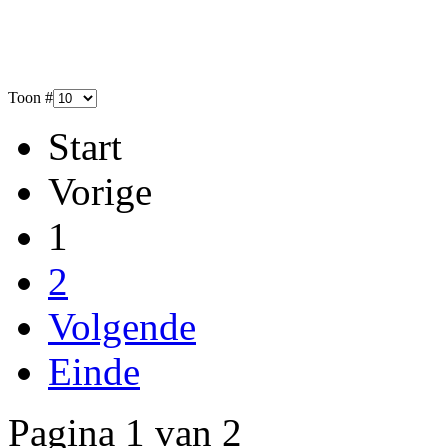
Toon #
Start
Vorige
1
2
Volgende
Einde
Pagina 1 van 2